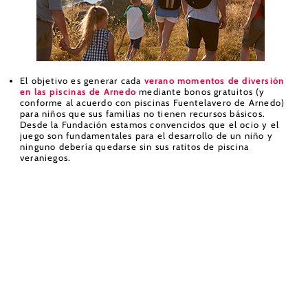
El objetivo es generar cada
verano momentos de diversión
en las piscinas de Arnedo
mediante bonos gratuitos (y
conforme al acuerdo con piscinas Fuentelavero de Arnedo)
para niños que sus familias no tienen recursos básicos.
Desde la Fundación estamos convencidos que el ocio y el
juego son fundamentales para el desarrollo de un niño y
ninguno debería quedarse sin sus ratitos de piscina
veraniegos.
CONTACTO
La Casa Rosa
C/ Isidoro Gil de Muro, 1
Arnedo – 26580 – La Rioja
Teléfono: (+34) 621 276 740
Horario: L-V de 9:30 – 13:30
Email: info@fundacionfranciscabreton.com